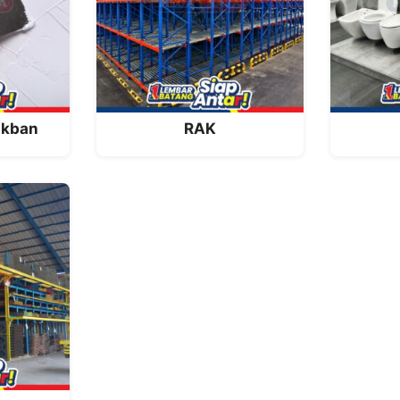
akban
RAK