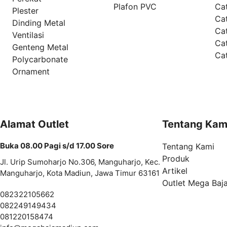
Plafon PVC
Cat
Plester
Ca
Dinding Metal
Ca
Ventilasi
Ca
Genteng Metal
Ca
Polycarbonate
Ornament
Alamat Outlet
Tentang Kam
Buka 08.00 Pagi s/d 17.00 Sore
Tentang Kami
Produk
Jl. Urip Sumoharjo No.306, Manguharjo, Kec.
Artikel
Manguharjo, Kota Madiun, Jawa Timur 63161
Outlet Mega Baj
082322105662
082249149434
081220158474