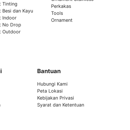
 Tinting
Perkakas
t Besi dan Kayu
Tools
t Indoor
Ornament
t No Drop
t Outdoor
i
Bantuan
Hubungi Kami
Peta Lokasi
Kebijakan Privasi
a
Syarat dan Ketentuan