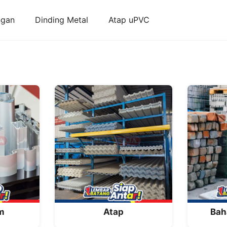
ngan
Dinding Metal
Atap uPVC
m
Atap
Bah