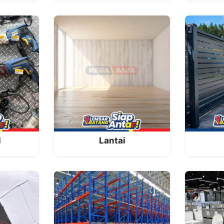
l
Lantai