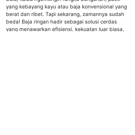
yang kebayang kayu atau baja konvensional yang
berat dan ribet. Tapi sekarang, zamannya sudah
beda! Baja ringan hadir sebagai solusi cerdas
yang menawarkan efisiensi, kekuatan luar biasa,
dan pastinya ramah lingkungan. Gak heran kalau
dia jadi pilihan populer untuk rumah idaman,
gedung perkantoran, sampai pabrik besar.
Dalam artikel ini, kita akan ngegaspol bareng,
mulai dari mengenal apa itu baja ringan, seluk-
beluk jenisnya, bongkar semua kelebihan dan
kekurangannya, sampai tips jitu memilih dan
merawatnya. Pokoknya, setelah baca ini, Sobat
Mega Baja bakal jadi ahli baja ringan dadakan!
Siap? Ayo kita mulai!
Memahami Baja Ringan: