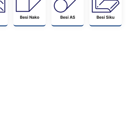
Besi Nako
Besi AS
Besi Siku