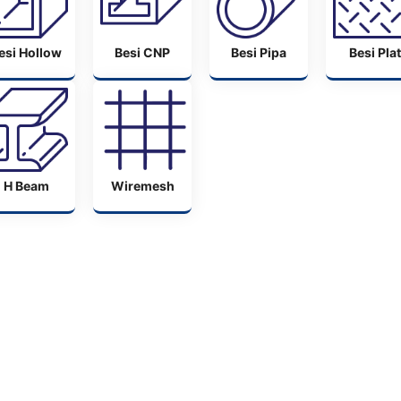
esi Hollow
Besi CNP
Besi Pipa
Besi Plat
H Beam
Wiremesh