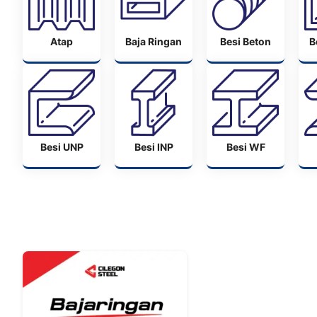
Atap
Baja Ringan
Besi Beton
B
Besi UNP
Besi INP
Besi WF